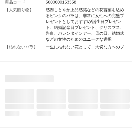
商品コード
5000000153358
【人気贈り物】
感謝しとやか上品感銘などの花言葉を込め
るピンクのバラは、非常に女性への完璧プ
レゼントとしておすすめ!誕生日プレゼン
ト、結婚記念日プレゼント、クリスマス、
告白、バレンタインデー、母の日、結婚式
などの女性のためのユニークな選択
【枯れないバラ】
一生に枯れない花として、大切な方へのプ
レゼントに最適。 枯れないピンクバラは単
純の愛の代表。日頃のありがとうの気持ち
を「感謝」という花言葉に込めてプレゼン
トすれば。