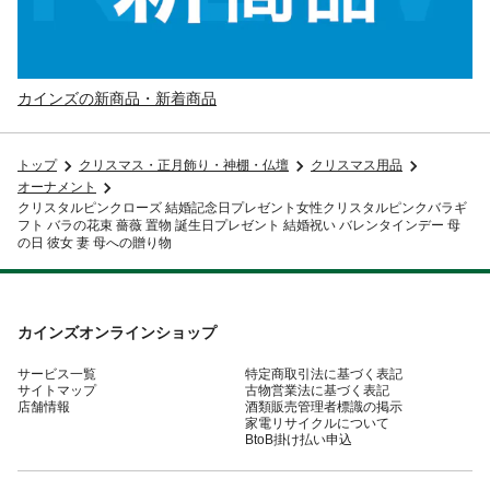
カインズの新商品・新着商品
トップ
クリスマス・正月飾り・神棚・仏壇
クリスマス用品
オーナメント
クリスタルピンクローズ 結婚記念日プレゼント女性クリスタルピンクバラギ
フト バラの花束 薔薇 置物 誕生日プレゼント 結婚祝い バレンタインデー 母
の日 彼女 妻 母への贈り物
カインズオンラインショップ
サービス一覧
特定商取引法に基づく表記
サイトマップ
古物営業法に基づく表記
店舗情報
酒類販売管理者標識の掲示
家電リサイクルについて
BtoB掛け払い申込