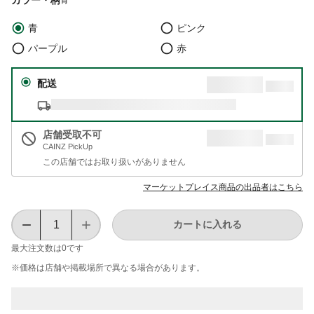
青
ピンク
パープル
赤
配送
店舗受取不可
CAINZ PickUp
この店舗ではお取り扱いがありません
マーケットプレイス商品の出品者はこちら
カートに入れる
最大注文数は
0
です
※価格は​店舗や​掲載場所で​異なる​場合が​あります。