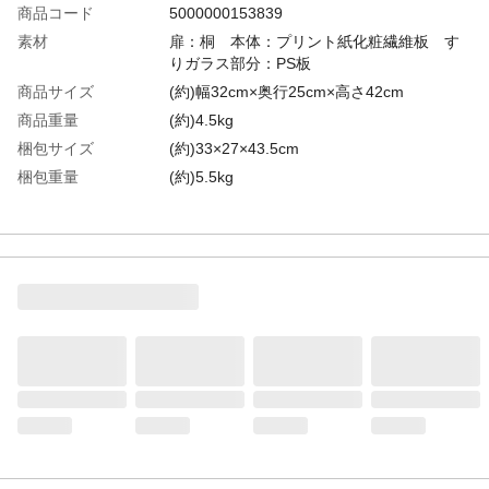
商品コード
5000000153839
素材
扉：桐 本体：プリント紙化粧繊維板 す
りガラス部分：PS板
商品サイズ
(約)幅32cm×奥行25cm×高さ42cm
商品重量
(約)4.5kg
梱包サイズ
(約)33×27×43.5cm
梱包重量
(約)5.5kg
生産国
日本
その他
完成品※使用している小物等は演出品で
す。 ※天然木を使用しているため、製品
により木目や色合いは若干異なります。
※仏壇での火気のご使用はご遠慮くださ
い。
JAN
【4535306252632】