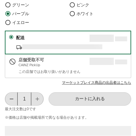
グリーン
ピンク
パープル
ホワイト
イエロー
配送
店舗受取不可
CAINZ PickUp
この店舗ではお取り扱いがありません
マーケットプレイス商品の出品者はこちら
カートに入れる
最大注文数は
0
です
※価格は​店舗や​掲載場所で​異なる​場合が​あります。