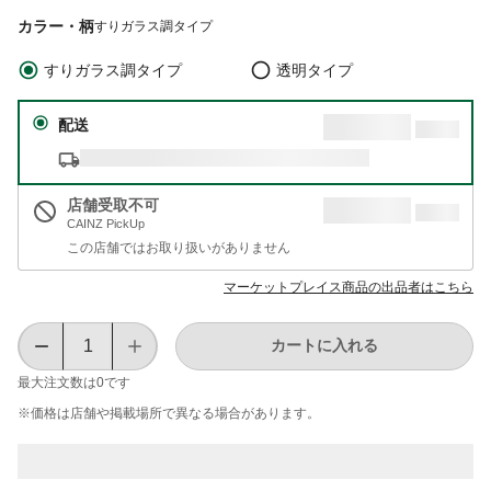
カラー・柄
すりガラス調タイプ
すりガラス調タイプ
透明タイプ
配送
店舗受取不可
CAINZ PickUp
この店舗ではお取り扱いがありません
マーケットプレイス商品の出品者はこちら
カートに入れる
最大注文数は
0
です
※価格は​店舗や​掲載場所で​異なる​場合が​あります。