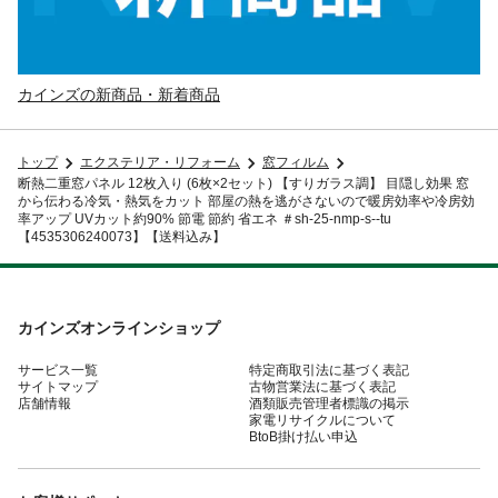
カインズの新商品・新着商品
トップ
エクステリア・リフォーム
窓フィルム
断熱二重窓パネル 12枚入り (6枚×2セット) 【すりガラス調】 目隠し効果 窓
から伝わる冷気・熱気をカット 部屋の熱を逃がさないので暖房効率や冷房効
率アップ UVカット約90% 節電 節約 省エネ ＃sh-25-nmp-s--tu
【4535306240073】【送料込み】
カインズオンラインショップ
サービス一覧
特定商取引法に基づく表記
サイトマップ
古物営業法に基づく表記
店舗情報
酒類販売管理者標識の掲示
家電リサイクルについて
BtoB掛け払い申込