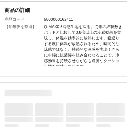
商品の詳細
商品コード
5000000162411
【熱帯夜を撃退】
Q-MAX0.5冷感生地を採用。従来の綿製敷き
パッドと比較して3.8倍以上の冷感効果を実
現し、体温を効率的に放熱します。寝返り
する度に体温が放熱されるため、瞬間的な
涼感ではなく、持続的な涼感を実現！さら
に中綿に抗菌綿を組み合わせることで、冷
感効果を持続させながらも適度なクッショ
ン性を維持しています。
【湿気を逃してサラ
中に含まれている吸湿放湿わたが、湿気を
サラ続く】
吸って放出してくれるため、ムレにくい睡
眠環境を実現！さらに裏面には高通気性の
ワッフル生地を採用。夏の高い湿度や寝汗
により篭りがちな熱や湿気を放出し、サラ
サラ快適な肌触りが持続します。
【一年中使えるリバ
表面はひんやり冷感生地、裏面は通気性の
ーシブル仕様】
よいワッフル生地。季節に合わせて使い分
けできるリバーシブル仕様です。梅雨時は
湿気を逃し、真夏は熱を吸収して放出。春