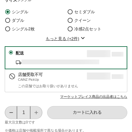
シングル
セミダブル
ダブル
クイーン
シングル2枚
冷感2点セット
もっと見る (+2件)
配送
店舗受取不可
CAINZ PickUp
この店舗ではお取り扱いがありません
マーケットプレイス商品の出品者はこちら
カートに入れる
最大注文数は
0
です
※価格は​店舗や​掲載場所で​異なる​場合が​あります。