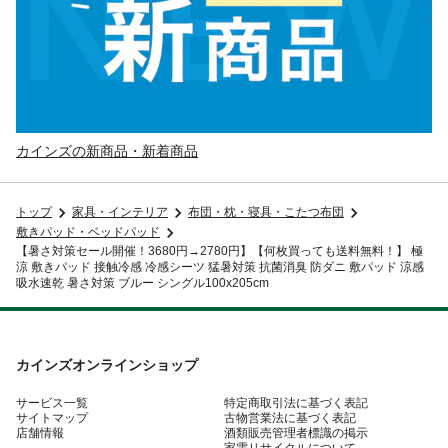
カインズの新商品・新着商品
トップ
家具・インテリア
布団・枕・寝具・こたつ布団
敷きパッド・ベッドパッド
【暑さ対策セール開催！3680円→2780円】【何枚買っても送料無料！】 極
涼 敷きパッド 接触冷感 冷感シーツ 猛暑対策 抗菌消臭 防ダニ 敷パッド 涼感
吸水速乾 暑さ対策 ブルー シングル100x205cm
カインズオンラインショップ
サービス一覧
特定商取引法に基づく表記
サイトマップ
古物営業法に基づく表記
店舗情報
酒類販売管理者標識の掲示
家電リサイクルについて