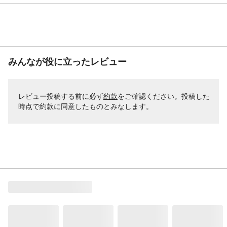
近年、冷感寝具＋冷房のW使いで、より快
適な夏の睡眠環境を整えるのがおすすめで
す。就寝前に冷房をつけてお部屋を冷やし
ておいてから、エアコンの自動ОFF設定を
しておくと、身体の冷えすぎ防止や節電に
も！冷房の温度設定は 26~ 28℃がおすすめ
みんなが役に立ったレビュー
です。
【商品仕様】
【サイズ】シングル(約100×205cm)【カラ
ー】ブルー 【素材】表地：ひんやり接触冷
レビュー投稿する前に必ず
約款
をご確認ください。投稿した
感生地（ナイロン100％）/ 中地：不織布
時点で約款に同意したものとみなします。
（ポリプロピレン100％）/ 中綿：抗菌綿
（ポリエステル70％/レーヨン30％）/ 裏
地：吸湿速乾ワッフル生地（ポリエステル
100％）