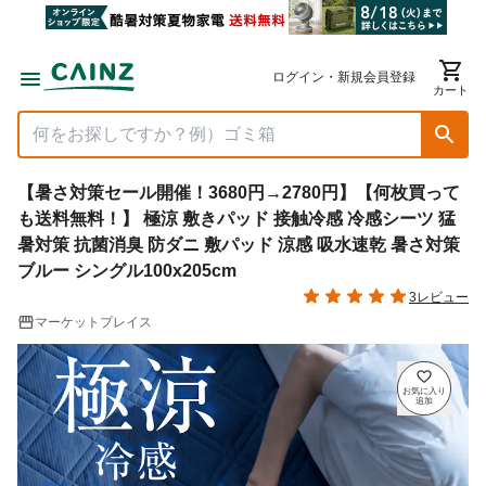
ログイン・新規会員登録
カート
【暑さ対策セール開催！3680円→2780円】【何枚買って
も送料無料！】 極涼 敷きパッド 接触冷感 冷感シーツ 猛
暑対策 抗菌消臭 防ダニ 敷パッド 涼感 吸水速乾 暑さ対策
ブルー シングル100x205cm
3レビュー
マーケットプレイス