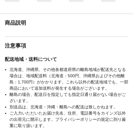
や秋はワッフル面で快適な温湿度に保ち、
夏は冷感面でひんやり感をしっかり実感。
【全層に渡る抗菌加
高温多湿な夏はダニの繁殖ピークです。抗
商品説明
工】
菌加工（特に中綿の抗菌綿）が汗・皮脂に
よる雑菌繁殖を抑制。抗菌活性値は5.7と、
一般基準（2.0）の約2.8倍の抗菌力があり
ます。寝汗のニオイも軽減され、より清潔
注意事項
で快適な睡眠環境を保てます。ペットと暮
らす方や、寝具の衛生面が気になる方にも
配送地域・送料について
おすすめです。
【ズレにくい強化ゴ
四隅にはしっかりとした強化ゴムバンドを
北海道、沖縄県、その他各都道府県の離島地域が配送先となる
ムバンド採用】
採用。極厚ゴムをさらに二重構造にするこ
場合は、地域配送料（北海道：500円、沖縄県およびその他離
とで、寝返りや動きによるズレを軽減しま
島：1,700円）がかかります。これら以外の配送地域でも、一部
す。マットレスや敷き布団、ベッドパッド
商品において追加送料が発生する場合がございます。
にも幅広く対応し、簡単に取り付けられる
離島の場合、配送日を指定しても指定日通り届かない場合がご
のでシーツ交換もラクラク。汚れても洗濯
ざいます。
機で丸洗いでき、乾きも早いため、いつで
別送品は、北海道・沖縄・離島への配送は致しかねます。
も清潔に保てます。
ご入力いただいたお届け先名、住所、電話番号をカインズ以外
【エアコンとの併用
そのままでも使用可能ですが、さらにエア
の出荷元に開示します。プライバシーポリシーの規定に則り厳
でさらに効果UP】
コンと併用することで、冷たさが長時間持
重に取り扱います。
続しやすくなります。 熱帯夜が増えている