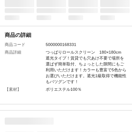
商品の詳細
商品コード
5000000168331
商品詳細
つっぱりロールスクリーン 180×180cm
遮光タイプ！賃貸でも穴あけ不要で場所を
選ばず簡単取付、ちょっとした隙間にもご
利用いただけます！カラーも豊富で5色から
お選びいただけます。遮光1級取得で機能性
もバツグンです！
【素材】
ポリエステル100％
【商品サイズ】
180×180cm、【商品重量】3.0kg
【梱包サイズ】
W8×D6×H200cm、【梱包重量】3.2kg
【生産国】
中国
【カラーバリエーシ
ホワイト、ベージュ、ブラウン、グリー
ョン】
ン、イエロー