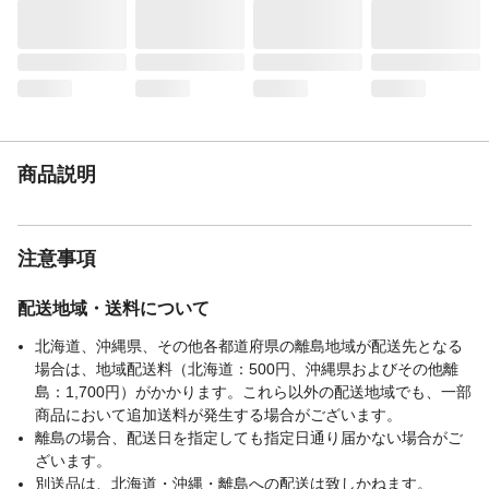
【その他】
取付可能幅：30-180cm
ご注文前の注意事項
梱包サイズをご確認いただき、搬入経路を
ご確認のうえご注文ください。（お客様の
ご都合により配送ができず送料が発生した
場合は、送料のご請求をさせていただくこ
ととなります）
JAN
【4535306209537】
商品説明
注意事項
配送地域・送料について
北海道、沖縄県、その他各都道府県の離島地域が配送先となる
場合は、地域配送料（北海道：500円、沖縄県およびその他離
島：1,700円）がかかります。これら以外の配送地域でも、一部
商品において追加送料が発生する場合がございます。
離島の場合、配送日を指定しても指定日通り届かない場合がご
ざいます。
別送品は、北海道・沖縄・離島への配送は致しかねます。