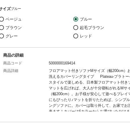
サイズ
ブルー
ベージュ
ブルー
ブラウン
起毛ブラウン
グレー
レッド
商品の詳細
商品コード
5000000169414
商品詳細
フロアマット付きソファMサイズ（幅200cm）
洗えるカバーリングタイプ Plateau-プラトー-
スタイルで楽しめる、日本製フロアマット付き
マットを広げれば、大人が十分寝転がれるMサ
（幅200cm）。お子様が安心して遊べるプレイ
にもぴったり♪マットを折りたためば、シンプ
ングソファに。カバーは取り外して、お家でお
来ます！カバーは6カラーからお選びいただけま
【商品について】
フロアマット付きソファMサイズ（幅200cm）
洗えるカバーリングタイプ Plateau-プラトー