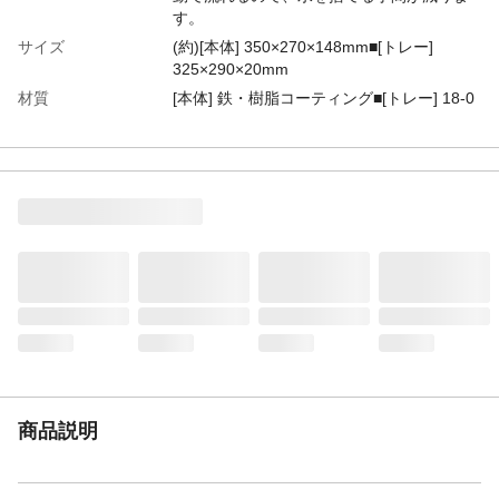
す。
サイズ
(約)[本体] 350×270×148mm■[トレー]
325×290×20mm
材質
[本体] 鉄・樹脂コーティング■[トレー] 18-0
ステンレス鋼
製品重量
約1210g
生産国
日本
商品説明