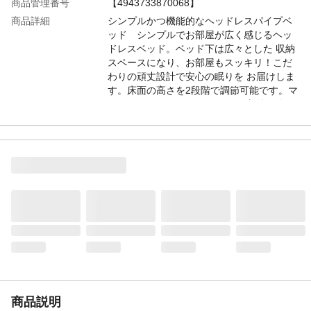
商品管理番号
【4943733870068】
商品詳細
シンプルかつ機能的なヘッドレスパイプベ
ッド シンプルでお部屋が広く感じるヘッ
ドレスベッド。ベッド下は広々とした 収納
スペースになり、お部屋もスッキリ！こだ
わりの頑丈設計で安心の眠りを お届けしま
す。床面の高さを2段階で調節可能です。マ
ットレスの厚さや、ベッド 下の収納用途に
合わせて、お好みの高さにできます。就寝
中の発汗による湿気の こもりも、通気性の
良いメッシュ床板ならこもりをある程度カ
ビやダニの発生を 抑制します。
〃
耐荷重は約200kgと高い安定性を誇ります。
大柄な男性でも安心 して使える、しっかり
した耐久性の高い構造です。
生産地
中国
サイズ
本体：幅98×奥行201.5×高さ42.6cm、床面
サイズ：97.5×195.5cm、床面高さ：
28.5(26)/38.5(36)cm、※高さ2段階調節
可/()内は床下有効内寸
商品説明
素材
本体：スチール、粉体塗装