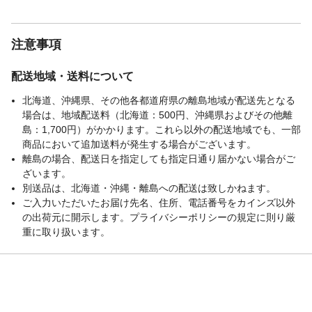
仕様
色：ブラック/ホワイト、耐荷重：床面約
200kg、床面高さ2段階調整可、通気性抜群
のメッシュ床板、フレームの強度を高めた
注意事項
揺れの少ない頑丈設計、
〃
本体重量：約21kg、梱包サイズ：
配送地域・送料について
100×43×17cm/約23kg、お客様組み立て品
(組立目安時間：約45分)
北海道、沖縄県、その他各都道府県の離島地域が配送先となる
ご注文前の注意事項
梱包サイズをご確認いただき、搬入経路を
場合は、地域配送料（北海道：500円、沖縄県およびその他離
ご確認のうえご注文ください。（お客様の
島：1,700円）がかかります。これら以外の配送地域でも、一部
ご都合により配送ができず送料が発生した
商品において追加送料が発生する場合がございます。
場合は、送料のご請求をさせていただくこ
離島の場合、配送日を指定しても指定日通り届かない場合がご
ととなります）
ざいます。
別送品は、北海道・沖縄・離島への配送は致しかねます。
ご入力いただいたお届け先名、住所、電話番号をカインズ以外
の出荷元に開示します。プライバシーポリシーの規定に則り厳
重に取り扱います。