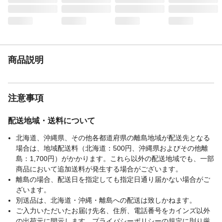
き出し付きで小物の整理もしやすく、扉内
には配線やルーターなど生活感の出やすい
アイテムをすっきり収納。見せたいものは
ガラス部分にディスプレイして、自分らし
いインテリアアレンジが楽しめます。暮ら
しに心地よいアクセントを添える、Re:blue
商品説明
シリーズのカウンター上収納です。
■商品の仕様
本体:強化プリント紙化粧繊維板、ガラス:強
化ガラス、取っ手:アルマイト加工
注意事項
■商品サイズ
本体:(約)幅60×奥行21.5×高さ29cm
■内寸
■引出し内寸/(左右共通):(約)幅54×奥行
配送地域・送料について
21.5×深さ4cm■引戸内寸/(左右共通):(約)幅
27.5×奥行16.5×高さ18cm
北海道、沖縄県、その他各都道府県の離島地域が配送先となる
場合は、地域配送料（北海道：500円、沖縄県およびその他離
■重量
■商品重量/(約)9kg
島：1,700円）がかかります。これら以外の配送地域でも、一部
■小型商品になります
■配送方法→玄関渡しになります。■日時指
商品において追加送料が発生する場合がございます。
定→可能(発送日より翌日以降～)※エリアに
離島の場合、配送日を指定しても指定日通り届かない場合がご
よって難しい場合もあります。■配送ルート
ざいます。
→玄関まで階段あげによる別途費用負担は
別送品は、北海道・沖縄・離島への配送は致しかねます。
ございません。
ご入力いただいたお届け先名、住所、電話番号をカインズ以外
■組立品or完成品
完成品(取っ手のみお客様取り付け)
の出荷元に開示します。プライバシーポリシーの規定に則り厳