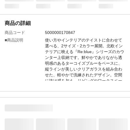
商品の詳細
商品コード
5000000170847
■商品説明
使い方やインテリアのテイストに合わせて
選べる、2サイズ・2カラー展開。北欧イン
テリアに映える『Re:blue』シリーズのカウ
ンター上収納です。鮮やかでありながら透
明感のあるターコイズブルーをベースに、
縦ラインが美しいクリアガラスを組み合わ
せた、軽やかで洗練されたデザイン。空間
に抜け感を与え、リビングやワークスペー
スを爽やかな印象に仕上げます。ターコイ
ズブルーはすっきりとした印象で、北欧・
シンプル・モダンな空間におすすめ。
-
シルバー取っ手がクールで洗練されたアク
セントに。ターコイズブルー×オークナチュ
ラルは木目の温もりをプラスした配色で、
ナチュラル・北欧テイストと相性抜群。ゴ
ールド取っ手が上品さを引き立てます。引