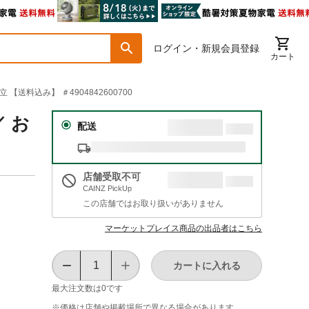
ログイン・新規会員登録
カート
送料込み】 ＃4904842600700
 お
配送
店舗受取不可
CAINZ PickUp
この店舗ではお取り扱いがありません
マーケットプレイス商品の出品者はこちら
カートに入れる
最大注文数は
0
です
※価格は​店舗や​掲載場所で​異なる​場合が​あります。