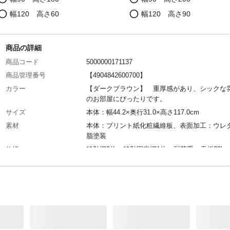
幅120 高さ60
幅120 高さ90
商品の詳細
商品コード
5000000171137
商品管理番号
【4904842600700】
カラー
【ダークブラウン】 重厚感があり、シックな
のお部屋にぴったりです。
サイズ
本体：幅44.2×奥行31.0×高さ117.0cm
素材
本体：プリント紙化粧繊維板、表面加工：ウレ
脂塗装
仕様
移動棚2枚、移動固定棚1枚、耐荷重：天板20kg
板10kg
おすすめポイント
豊富なサイズとカラーから選べる！シンプルデ
でどんな空間にもフィットするオープンラック
本棚。棚板は全て取り外しができるフルオープ
なので、自由に収納ができます。あなたのライ
イルにぴったりの一台を見つけて、理想の空間
してみませんか？使う安心感。最高等級フォー