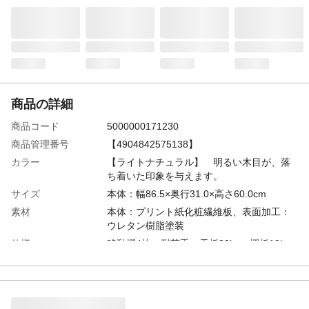
商品の詳細
商品コード
5000000171230
商品管理番号
【4904842575138】
カラー
【ライトナチュラル】 明るい木目が、落
ち着いた印象を与えます。
サイズ
本体：幅86.5×奥行31.0×高さ60.0cm
素材
本体：プリント紙化粧繊維板、表面加工：
ウレタン樹脂塗装
仕様
移動棚4枚、耐荷重：天板20kg・棚板10kg
おすすめポイント
豊富なサイズとカラーから選べる！シンプ
ルデザインでどんな空間にもフィットする
オープンラック、定番本棚。棚板は全て取
り外しができるフルオープン構造なので、