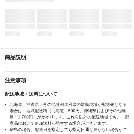
自由に収納ができます。あなたのライフス
タイルにぴったりの一台を見つけて、理想
の空間を演出してみませんか？使う安心
感。最高等級フォースター印のシンプルオ
ープンラック。●幅×高さ・豊富な30サイズ
●お部屋に合わせて選べる5カラー●本棚に最
適な奥行き●安心・高品質な日本製●強度を
高める「フリーストップ棚受け」●全段 3cm
間隔で棚板の高さが調節可能
商品説明
〃
棚板の位置を自由に調節できる、フルオー
プン構造です。収納する書籍の高さ、ファ
イルのサイズ、飾りたい小物に合わせて、
無駄なくぴったりの収納スペースを作るこ
注意事項
とができます。奥行は31cm(内寸27.8cm)
と、書籍や雑誌・A4ファイルなどを縦にす
配送地域・送料について
っきりと収納するのに最適なサイズ設計で
す。書斎やリビング、オフィスなど、様々
北海道、沖縄県、その他各都道府県の離島地域が配送先となる
な場所で活躍します。
場合は、地域配送料（北海道：500円、沖縄県およびその他離
組立について
お客様組立品[組立の目安：60～90分程度]
島：1,700円）がかかります。これら以外の配送地域でも、一部
備考
日本製、ホルムアルデヒド放散区分：
商品において追加送料が発生する場合がございます。
F★★★★
離島の場合、配送日を指定しても指定日通り届かない場合がご