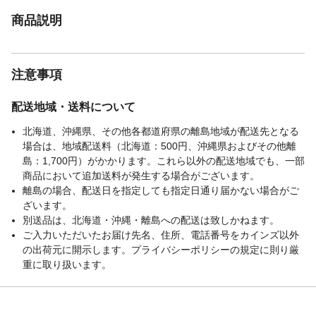
しないこと。●水回りや湿度の高いところに
商品説明
保管すると、容器が腐食して破裂の恐れが
あるので保管場所に注意すること。●換気の
良い場所で保管すること。涼しいところに
置くこと。●施錠して保管すること。●乳幼
注意事項
児の手の届かないところで保管すること。●
使い切ってから破棄すること。●内容物/容
器を各都道府県/市町村の規則に従って、専
配送地域・送料について
門の廃棄物処理業者に委託して廃棄するこ
北海道、沖縄県、その他各都道府県の離島地域が配送先となる
と。
場合は、地域配送料（北海道：500円、沖縄県およびその他離
注意事項
※画像の撮影状況、モニター環境により、
島：1,700円）がかかります。これら以外の配送地域でも、一部
イメージと実際の色違って見える場合がご
商品において追加送料が発生する場合がございます。
ざいます。購入後に思っていた色と違う等
離島の場合、配送日を指定しても指定日通り届かない場合がご
のクレーム・返品等は一切お受けできませ
ざいます。
んのでご了承ください。製造ロットの違い
別送品は、北海道・沖縄・離島への配送は致しかねます。
によって、同じカラーでも若干の色の差が
ご入力いただいたお届け先名、住所、電話番号をカインズ以外
生じる場合があります。同じ施工場所への
の出荷元に開示します。プライバシーポリシーの規定に則り厳
追加注文の場合は色ズレが生じる可能性が
あります。下地の色によって仕上がりの色
重に取り扱います。
味が変わる場合があります。
使用上の注意(1)
●対応素材一覧に記載してある素材の他に撥
水●防水加工など特殊な加工がしてある素