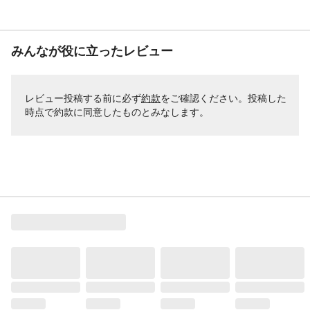
材、また油分が除去できない素材にはご使
用できません。●シリコン、フッ素等の含ま
れている素材にはご使用できません。●ご使
みんなが役に立ったレビュー
用前に目立たない箇所でテスト吹きをし、
吸い込みや付着性、異常がないか確認をし
てください。●爬虫類皮革、エナメル、シリ
コン、PE(ポリエチレン)など、一部ご使用
レビュー投稿する前に必ず
約款
をご確認ください。投稿した
できない素材があります。●溶剤に弱い素
時点で約款に同意したものとみなします。
材、油分が完全に除去できない素材、表面
に撥水加工などのコーティングがされてい
る場合は、ご使用できません。
使用上の注意(2)
●吸い込みの多い布地や、スエードなどの毛
足の長い素材に厚く塗り重ねると、ごわつ
きが出ることがあります。●気温が低い時
(5℃以下)は、乾燥不良が起きやすいため、
ご使用をお避けください。●高温多湿時に使
用すると、白化現象(塗膜表面が白く濁った
ような状態)が起きやすいためご使用をお避
けください。 ●なるべく風のない屋外で使
用し、塗料でまわりを汚さないように養生
を十分にしてください。 ●塗装、乾燥中と
もに換気をよくし、マスクや手袋を着用し