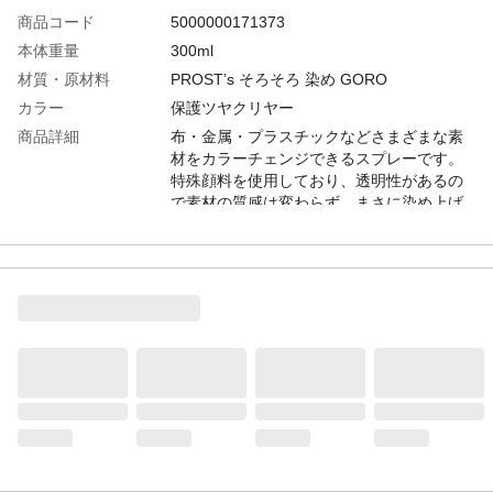
商品コード
5000000171373
本体重量
300ml
材質・原材料
PROST’s そろそろ 染め GORO
カラー
保護ツヤクリヤー
商品詳細
布・金属・プラスチックなどさまざまな素
材をカラーチェンジできるスプレーです。
特殊顔料を使用しており、透明性があるの
で素材の質感は変わらず、まさに染め上げ
たかの様な色合いを再現することができま
す。
特長
■好みの色合いに！透明性があるので塗り重
ねることで色の深みを調整できます。グラ
デーションカラーなど自由自在！■超速乾で
作業性◎速乾で作業性が良いエアゾールタ
イプなので無駄がなく効率的に作業できま
す。■さまざまな素材に適応！布製品はもち
ろん、合皮、金属、プラスチック、ホビー
工作品等さまざまな素材や用途でご使用い
ただけます！
保管及び廃棄方法
●日光から遮断し、50℃以上の温度にばく露