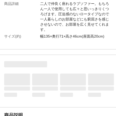
商品詳細
二人で仲良く座れるラブソファー。もちろ
ん一人で使用しても広々と思いっきりくつ
ろげます。圧迫感のないロータイプなので
一人暮らしのお部屋などにも窮屈さを感じ
させないので、お部屋を広く見せてくれま
す。
サイズ(約)
幅135×奥行71×高さ46cm(座面高20cm)
材質
■張地 ポリエステル100％・撥水加工 ■
中材 ウレタンフォーム
重量(約)
5.4kg
生産国
日本
注意事項
■画面上のカラーはご使用の端末やモニター
の設定により、実物とは若干異なる場合が
ございます。
商品説明