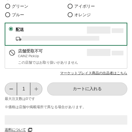
グリーン
アイボリー
ブルー
オレンジ
配送
店舗受取不可
CAINZ PickUp
この店舗ではお取り扱いがありません
マーケットプレイス商品の出品者はこちら
カートに入れる
最大注文数は
0
です
※価格は​店舗や​掲載場所で​異なる​場合が​あります。
送料について