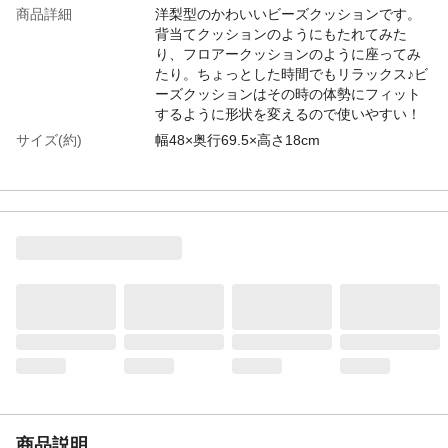
商品詳細
洋梨型のかわいいビーズクッションです。
背当てクッションのようにもたれてみた
り、フロアークッションのように座ってみ
たり。ちょっとした時間でもリラックス♪ビ
ーズクッションはその時の体勢にフィット
するように形状を変えるので使いやすい！
サイズ(約)
幅48×奥行69.5×高さ18cm
材質
■側材/ポリエステル100％ ■中材/ビーズ
重量(約)
0.8㎏
生産国
日本
商品説明