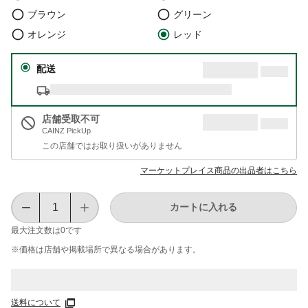
ブラウン
グリーン
オレンジ
レッド
配送
店舗受取不可
CAINZ PickUp
この店舗ではお取り扱いがありません
マーケットプレイス商品の出品者はこちら
カートに入れる
最大注文数は
0
です
※価格は​店舗や​掲載場所で​異なる​場合が​あります。
送料について