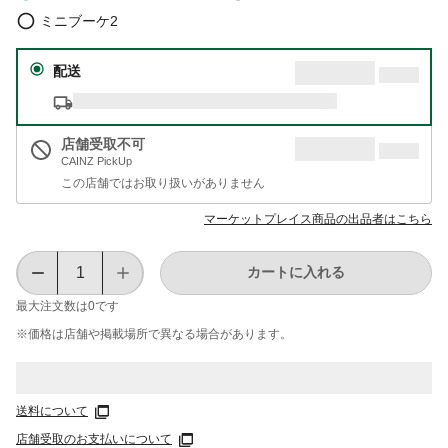
ミニブーケ2
配送
店舗受取不可
CAINZ PickUp
この店舗ではお取り扱いがありません
マーケットプレイス商品の出品者はこちら
カートに入れる
最大注文数は
0
です
※価格は​店舗や​掲載場所で​異なる​場合が​あります。
送料について
店舗受取のお支払いについて