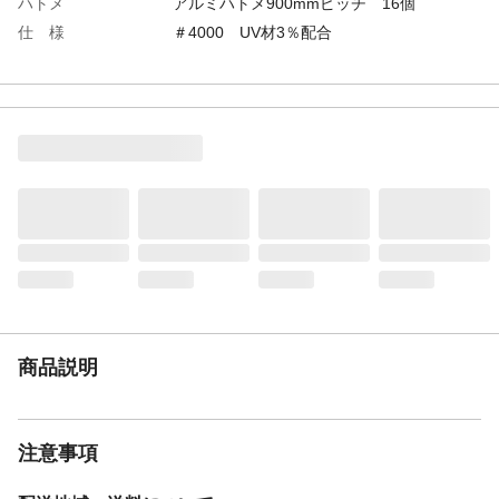
ハトメ
アルミハトメ900mmピッチ 16個
仕 様
＃4000 UV材3％配合
特 長
厚手4000番UV材配合で耐久性に優れていま
す。キャンプ、アウトドア使用時の景観に
溶け込む色合いです。
用 途
アウトドアのグランドシート、キャンプ道
具の荷下ろし用、雨天時の防雨用タープ、
テントのアウターシート、建設現場の作業
シート、野積みシート、農園芸シート、レ
ジャー用シート、砂場シートなど
商品説明
注意事項