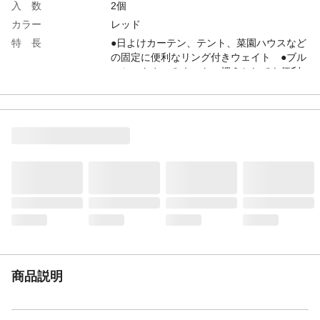
入 数
2個
カラー
レッド
特 長
●日よけカーテン、テント、菜園ハウスなど
の固定に便利なリング付きウェイト ●ブル
ーシートやごみネットの押えとしても便利
です
注 意
こちらの商品はメーカーよりパレットで仕
入れておりますため、全ての商品に画像6枚
目のようなキズがございます。お買い上げ
いただく前に、必ずご確認をお願いいたし
ます。なお、こちらのキズは返品の対象外
となりますこと、あらかじめご了承いただ
きますようお願いいたします。
商品説明