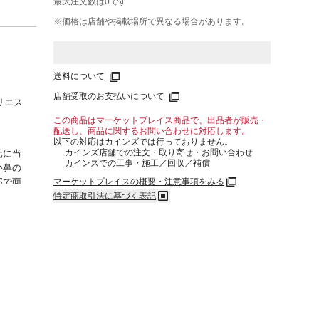
最大注文数は
0
です
※価格は​店舗や​掲載場所で​異なる​場合が​あります。
送料について
店舗受取のお支払いについて
リエス
この商品はマーケットプレイス商品で、出品者が販売・
配送し、商品に関するお問い合わせに対応します。
以下の対応はカインズでは行っておりません。
カインズ店舗での注文・取り寄せ・お問い合わせ
元に当
カインズでの工事・施工／回収／補償
小鼻の
マーケットプレイスの概要・注意事項をみる
部で面
特定商取引法に基づく表記
用とし
と一時
するこ
傷、腫
ださ
ださ