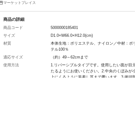
マーケットプレイス
商品の詳細
商品コード
5000000185401
サイズ
D1.0×W66.0×H12.0(cm)
材質
本体生地：ポリエステル、ナイロン／中材：ポ
テル100％
適応サイズ
（約）49～62cmまで
使用方法
1.リバーシブルタイプです。使用したい面が目
たるようにお使いください。2.中央のくぼみが
上にくるように装着し耳まで覆います。3.後頭
ファスナーを留めます。
使用上の注意1
●本品は医療用ではございません。疾病の治療
て絶対に使用しないでください。●肌が温まる
的に目もとが赤くなったり、かゆみを感じたり
とがあります。
使用上の注意2
●目に疾患、炎症がある方、目のまわりや顔に
れ、湿疹等の異常がある方はご使用しないでく
い。●お肌に合わない場合はご使用をおやめく
い。