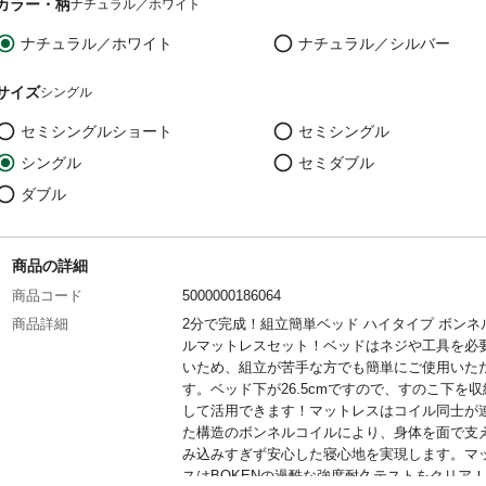
カラー・柄
ナチュラル／ホワイト
ナチュラル／ホワイト
ナチュラル／シルバー
サイズ
シングル
セミシングルショート
セミシングル
シングル
セミダブル
ダブル
商品の詳細
商品コード
5000000186064
商品詳細
2分で完成！組立簡単ベッド ハイタイプ ボンネ
ルマットレスセット！ベッドはネジや工具を必
いため、組立が苦手な方でも簡単にご使用いた
す。ベッド下が26.5cmですので、すのこ下を収
して活用できます！マットレスはコイル同士が
た構造のボンネルコイルにより、身体を面で支
み込みすぎず安心した寝心地を実現します。マ
スはBOKENの過酷な強度耐久テストをクリア