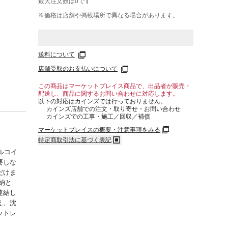
最大注文数は
0
です
※価格は​店舗や​掲載場所で​異なる​場合が​あります。
送料について
店舗受取のお支払いについて
この商品はマーケットプレイス商品で、出品者が販売・
配送し、商品に関するお問い合わせに対応します。
以下の対応はカインズでは行っておりません。
カインズ店舗での注文・取り寄せ・お問い合わせ
カインズでの工事・施工／回収／補償
マーケットプレイスの概要・注意事項をみる
特定商取引法に基づく表記
ルコイ
要しな
だけま
納と
連結し
え、沈
ットレ
！