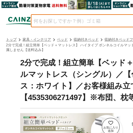
トップ
家具・インテリア
ベッド
収納付きベッド
収納付きベッドフ
2分で完成！組立簡単【ベッド＋マットレス】 ハイタイプ ボンネルコイルマットレス
属しません【送料込み】
2分で完成！組立簡単【ベッド＋
ルマットレス（シングル）／【
ス：ホワイト】／お客様組み立て ＃
【4535306271497】※布