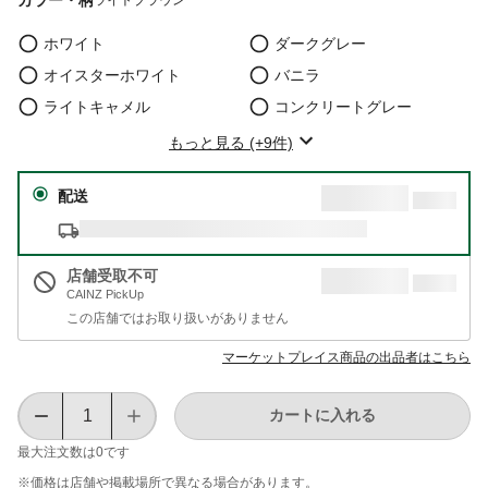
ホワイト
ダークグレー
オイスターホワイト
バニラ
ライトキャメル
コンクリートグレー
もっと見る (+9件)
配送
店舗受取不可
CAINZ PickUp
この店舗ではお取り扱いがありません
マーケットプレイス商品の出品者はこちら
カートに入れる
最大注文数は
0
です
※価格は​店舗や​掲載場所で​異なる​場合が​あります。