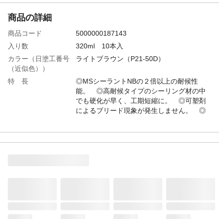
商品の詳細
商品コード
5000000187143
入り数
320ml 10本入
カラー（日塗工番号
ライトブラウン（P21-50D）
（近似色））
特 長
◎MSシーラントNBの２倍以上の耐候性
能。 ◎高耐候タイプのシーリング材の中
でも硬化が早く、工期短縮に。 ◎可塑剤
によるブリード現象が発生しません。 ◎
糸引きしにくく押し出しやすい、高い作業
性。 ◎塗料との密着性が良好。 ◎カビ
の発生が少ない。（防カビ剤配合）
用 途
●ALCパネル、サイディング板の目地シー
ル ●一般建築物の内装・外装目地のシー
ル ●塩ビ鋼板・カラートタンなど各種屋根
材のシール ●ダクト・ドレン廻りのシール