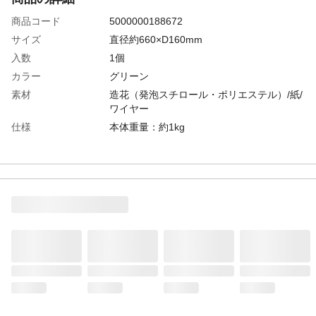
商品コード
5000000188672
サイズ
直径約660×D160mm
入数
1個
カラー
グリーン
素材
造花（発泡スチロール・ポリエステル）/紙/
ワイヤー
仕様
本体重量：約1kg
セット情報
本体重量：約1kg
ご注意
■手作りの為、多少のサイズ違い・ゆがみ、
色ムラが発生する場合がございます。■ワイ
ヤーの先端でケガをしないようご注意くだ
さい。■屋内専用