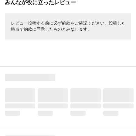
みんなが役に立ったレビュー
が、当店からの受注確認メールの送信、商
品の発送などは営業再開後より順次対応さ
せていただきます。ご迷惑をお掛け致しま
レビュー投稿する前に必ず
約款
をご確認ください。投稿した
すが、ご容赦の程をお願い申し上げます。
時点で約款に同意したものとみなします。
自転車に関して･･･輸送体制の関係で
2026/8/9日(日)～2026/8/16日(日)は配達が
出来なくなります。