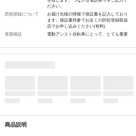
ださい。
防犯登録について
お届け先様の情報で保証書を記入しており
ます。保証書持参でお近くの防犯登録取扱
店でお申し込みください(有料)
長期保証
電動アシスト自転車にとって、とても重要
な構成部品であるバッテリー、ドライブユ
ニット、フレーム・フロントフォークが長
い期間、より快適にご使用いただける安心
の長期保証です。◎ドライブユニット…3
年 ◎バッテリー…2年 ※使用年数2年以内
でかつ総充電回数700回以下で初期容量の
50％未満となったもの。但し3年保証対象の
場合、期間は3年以内 ◎フレーム…3年
◎フロントフォーク…3年 ◎その他部品…
1年 ※消耗部品および油脂類を除く
盗難保険(3年間)
PASをお買い上げ後3年以内に盗難にあわれ
た場合、以下の負担額で同型車の新車をお
求めいただけます。●2年以内…本体価格の
30％のご負担 ●3年目…本体価格の50％の
商品説明
ご負担 ※本体価格… 車両にバッテリー・専
用充電器を含んだ価格 【製品保証登録が必