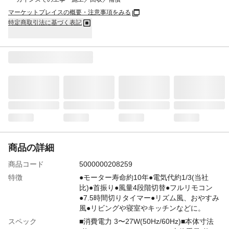
マーケットプレイスの概要・注意事項をみる
特定商取引法に基づく表記
商品の詳細
商品コード
5000000208259
特徴
●モーター寿命約10年●電気代約1/3(当社
比)●首振り●風量4段階切替●フルリモコン
●7.5時間切りタイマー●リズム風、おやすみ
風●リビングや寝室やキッチンなどに。
スペック
■消費電力 3〜27W(50Hz/60Hz)■本体寸法