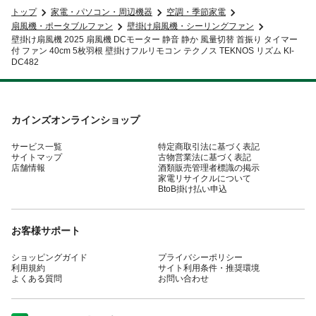
トップ
家電・パソコン・周辺機器
空調・季節家電
扇風機・ポータブルファン
壁掛け扇風機・シーリングファン
壁掛け扇風機 2025 扇風機 DCモーター 静音 静か 風量切替 首振り タイマー
付 ファン 40cm 5枚羽根 壁掛けフルリモコン テクノス TEKNOS リズム KI-
DC482
カインズオンラインショップ
サービス一覧
特定商取引法に基づく表記
サイトマップ
古物営業法に基づく表記
店舗情報
酒類販売管理者標識の掲示
家電リサイクルについて
BtoB掛け払い申込
お客様サポート
ショッピングガイド
プライバシーポリシー
利用規約
サイト利用条件・推奨環境
よくある質問
お問い合わせ