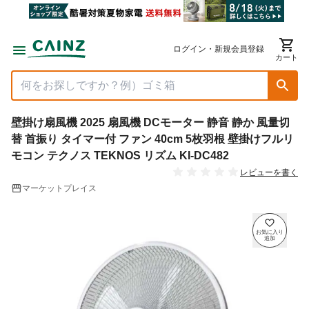
ログイン・新規会員登録
カート
壁掛け扇風機 2025 扇風機 DCモーター 静音 静か 風量切
替 首振り タイマー付 ファン 40cm 5枚羽根 壁掛けフルリ
モコン テクノス TEKNOS リズム KI-DC482
レビューを書く
マーケットプレイス