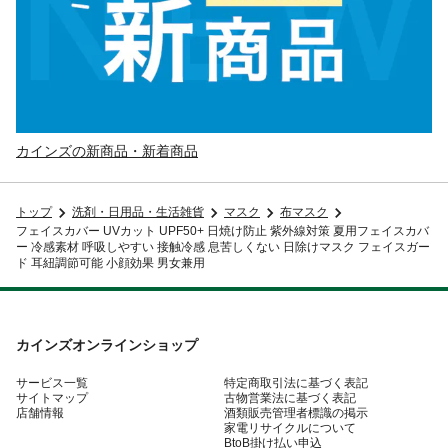
カインズの新商品・新着商品
トップ
洗剤・日用品・生活雑貨
マスク
布マスク
フェイスカバー UVカット UPF50+ 日焼け防止 紫外線対策 夏用フェイスカバ
ー 冷感素材 呼吸しやすい 接触冷感 息苦しくない 日除けマスク フェイスガー
ド 耳紐調節可能 小顔効果 男女兼用
カインズオンラインショップ
サービス一覧
特定商取引法に基づく表記
サイトマップ
古物営業法に基づく表記
店舗情報
酒類販売管理者標識の掲示
家電リサイクルについて
BtoB掛け払い申込