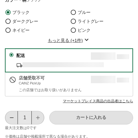
ブラック
ブルー
ダークグレー
ライトグレー
ネイビー
ピンク
もっと見る (+1件)
配送
店舗受取不可
CAINZ PickUp
この店舗ではお取り扱いがありません
マーケットプレイス商品の出品者はこちら
カートに入れる
最大注文数は
0
です
※価格は​店舗や​掲載場所で​異なる​場合が​あります。