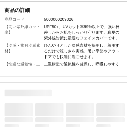
商品の詳細
商品コード
5000000209326
【高い紫外線カット
UPF50+、UVカット率99%以上で、強い日
率】
差しからお肌をしっかり守ります。真夏の
紫外線対策に最適なフェイスカバーです。
【冷感・接触冷感素
ひんやりとした冷感素材を採用し、着用す
材】
るだけで涼しさを実感。暑い季節やアウト
ドアでも快適に過ごせます。
【快適な通気性・二
二重構造で通気性を確保し、呼吸しやすく
重構造】
息苦しさを感じません。ムレを防ぎ、長時
間の使用でも快適さが持続します。
【耳紐調節可能・小
耳紐の長さを自由に調節できるので、顔の
顔効果】
形にぴったりフィット。引き締め効果で小
顔に見えるデザインです。男女兼用。
【幅広いシーンで活
通勤やスポーツ、アウトドアなど、あらゆ
躍】
るシーンで使いやすい日除けマスク。夏の
紫外線対策アイテムとして大活躍します。