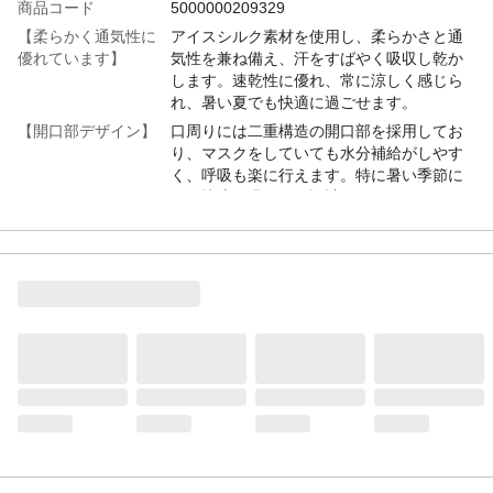
商品コード
5000000209329
【柔らかく通気性に
アイスシルク素材を使用し、柔らかさと通
優れています】
気性を兼ね備え、汗をすばやく吸収し乾か
します。速乾性に優れ、常に涼しく感じら
れ、暑い夏でも快適に過ごせます。
【開口部デザイン】
口周りには二重構造の開口部を採用してお
り、マスクをしていても水分補給がしやす
く、呼吸も楽に行えます。特に暑い季節に
は、快適に過ごせる設計です。
【UPF50+ UVカッ
このマスクは紫外線を98%遮断し、顔、
ト】
首、目元をしっかり守ります。強い日差し
から肌を保護するだけでなく、繰り返し洗
っても紫外線カット機能が長期間持続しま
す。
【調節可能】
耳ひもは柔らかく伸縮性のある素材で作ら
れ、長時間使用しても耳が痛くなりにくい
です。ゴムの長さは細かく調整でき、激し
い運動中でもずれにくく、安定感がありま
す。
【適用場面】
帽子やサングラスと一緒に使用すること
で、顔全体をしっかり保護します。運転や