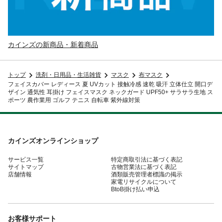
カインズの新商品・新着商品
トップ
洗剤・日用品・生活雑貨
マスク
布マスク
フェイスカバー レディース 夏 UVカット 接触冷感 速乾 吸汗 立体仕立 開口デ
ザイン 通気性 耳掛け フェイスマスク ネックガード UPF50+ サラサラ生地 ス
ポーツ 農作業用 ゴルフ テニス 自転車 紫外線対策
カインズオンラインショップ
サービス一覧
特定商取引法に基づく表記
サイトマップ
古物営業法に基づく表記
店舗情報
酒類販売管理者標識の掲示
家電リサイクルについて
BtoB掛け払い申込
お客様サポート