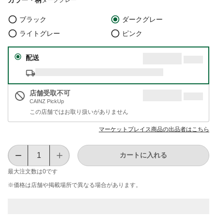
ブラック
ダークグレー
ライトグレー
ピンク
配送
店舗受取不可
CAINZ PickUp
この店舗ではお取り扱いがありません
マーケットプレイス商品の出品者はこちら
カートに入れる
最大注文数は
0
です
※価格は​店舗や​掲載場所で​異なる​場合が​あります。