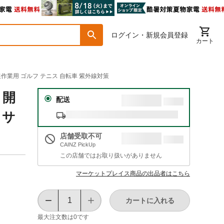
ログイン・新規会員登録
カート
農作業用 ゴルフ テニス 自転車 紫外線対策
 開
配送
ラサ
店舗受取不可
CAINZ PickUp
この店舗ではお取り扱いがありません
マーケットプレイス商品の出品者はこちら
カートに入れる
最大注文数は
0
です