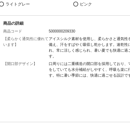
ライトグレー
ピンク
商品の詳細
商品コード
5000000209330
【柔らかく通気性に優れて
アイスシルク素材を使用し、柔らかさと通気性
います】
備え、汗をすばやく吸収し乾かします。速乾性
れ、常に涼しく感じられ、暑い夏でも快適に過
す。
【開口部デザイン】
口周りには二重構造の開口部を採用しており、
をしていても水分補給がしやすく、呼吸も楽に
す。特に暑い季節には、快適に過ごせる設計で
【UPF50+ UVカット】
このマスクは紫外線を98%遮断し、顔、首、目
っかり守ります。強い日差しから肌を保護する
なく、繰り返し洗っても紫外線カット機能が長
続します。
【調節可能】
耳ひもは柔らかく伸縮性のある素材で作られ、
使用しても耳が痛くなりにくいです。ゴムの長
かく調整でき、激しい運動中でもずれにくく、
があります。