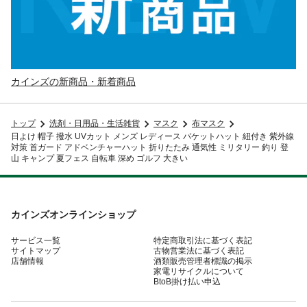
カインズの新商品・新着商品
トップ
洗剤・日用品・生活雑貨
マスク
布マスク
日よけ 帽子 撥水 UVカット メンズ レディース バケットハット 紐付き 紫外線
対策 首ガード アドベンチャーハット 折りたたみ 通気性 ミリタリー 釣り 登
山 キャンプ 夏フェス 自転車 深め ゴルフ 大きい
カインズオンラインショップ
サービス一覧
特定商取引法に基づく表記
サイトマップ
古物営業法に基づく表記
店舗情報
酒類販売管理者標識の掲示
家電リサイクルについて
BtoB掛け払い申込