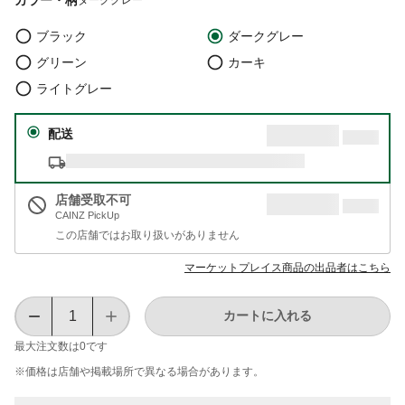
ブラック
ダークグレー
グリーン
カーキ
ライトグレー
配送
店舗受取不可
CAINZ PickUp
この店舗ではお取り扱いがありません
マーケットプレイス商品の出品者はこちら
カートに入れる
最大注文数は
0
です
※価格は​店舗や​掲載場所で​異なる​場合が​あります。