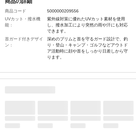
商品の詳細
商品コード
5000000209556
UVカット・撥水機
紫外線対策に優れたUVカット素材を使用
能：
し、撥水加工により突然の雨や汗にも対応
できます。
首ガード付きデザイ
深めのブリムと首を守るガード設計で、釣
ン：
り・登山・キャンプ・ゴルフなどアウトド
ア活動時に顔や首をしっかり日差しから守
ります。
折りたたみ可能・通
コンパクトに折りたたんで持ち運びでき、
気性抜群：
通気性の高い素材で夏フェスや自転車など
長時間の使用でも快適です。
紐付きで安心：
あご紐付きで風が強い日でも帽子が飛ばさ
れにくく、アドベンチャーハットとしてア
クティブなシーンでも安定して着用できま
す。
男女兼用・大きめサ
メンズ・レディース兼用で、深めのシルエ
イズ：
ットと大きめのサイズ設計により、頭の大
きい方にもゆったりとフィットします。