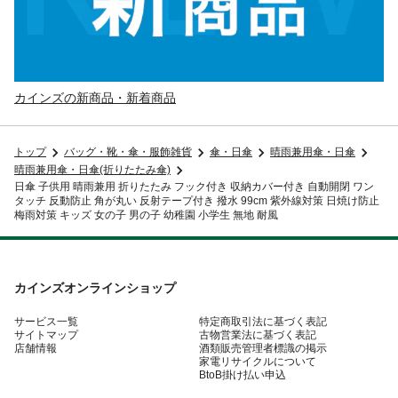
カインズの新商品・新着商品
トップ
バッグ・靴・傘・服飾雑貨
傘・日傘
晴雨兼用傘・日傘
晴雨兼用傘・日傘(折りたたみ傘)
日傘 子供用 晴雨兼用 折りたたみ フック付き 収納カバー付き 自動開閉 ワン
タッチ 反動防止 角が丸い 反射テープ付き 撥水 99cm 紫外線対策 日焼け防止
梅雨対策 キッズ 女の子 男の子 幼稚園 小学生 無地 耐風
カインズオンラインショップ
サービス一覧
特定商取引法に基づく表記
サイトマップ
古物営業法に基づく表記
店舗情報
酒類販売管理者標識の掲示
家電リサイクルについて
BtoB掛け払い申込