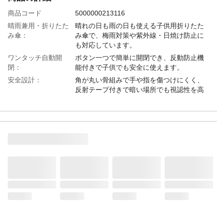
商品コード
5000000213116
晴雨兼用・折りたた
晴れの日も雨の日も使える子供用折りたた
み傘：
み傘で、梅雨対策や紫外線・日焼け防止に
も対応しています。
ワンタッチ自動開
ボタン一つで簡単に開閉でき、反動防止機
閉：
能付きで子供でも安全に使えます。
安全設計：
角が丸い骨組みで手や指を傷つけにくく、
反射テープ付きで暗い場所でも視認性を高
めます。
耐風・撥水機能：
強風にも耐えられる耐風構造と優れた撥水
加工で、雨の日も快適に使用できます。
便利な収納：
フック付きで引っ掛け収納が可能、専用収
納カバー付きでバッグの中もすっきり。幼
稚園・小学生の男の子・女の子に最適で
す。