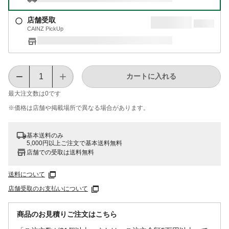
店舗受取
CAINZ PickUp
カートに入れる
最大注文数は
0
です
※価格は​店舗や​掲載場所で​異なる​場合が​あります。
基本送料のみ
5,000円以上ご注文で基本送料無料
店舗での受取は送料無料
送料について
店舗受取のお支払いについて
商品のお見積りご注文はこちら