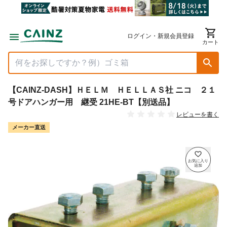
ログイン・新規会員登録
カート
【CAINZ-DASH】ＨＥＬＭ ＨＥＬＬＡＳ社 ニコ ２１
号ドアハンガー用 継受 21HE-BT【別送品】
レビューを書く
メーカー直送