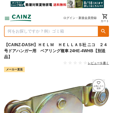
ログイン・新規会員登録
カート
【CAINZ-DASH】ＨＥＬＭ ＨＥＬＬＡＳ社 ニコ ２４
号ドアハンガー用 ベアリング複車 24HE-4WHB【別送
品】
レビューを書く
メーカー直送