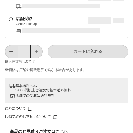
店舗受取
CAINZ PickUp
カートに入れる
最大注文数は
0
です
※価格は​店舗や​掲載場所で​異なる​場合が​あります。
基本送料のみ
5,000円以上ご注文で基本送料無料
店舗での受取は送料無料
送料について
店舗受取のお支払いについて
商品のお見積りご注文はこちら