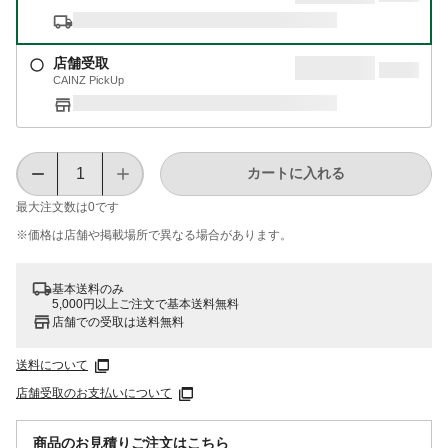
店舗受取
CAINZ PickUp
カートに入れる
最大注文数は
0
です
※価格は​店舗や​掲載場所で​異なる​場合が​あります。
基本送料のみ
5,000円以上ご注文で基本送料無料
店舗での受取は送料無料
送料について
店舗受取のお支払いについて
商品のお見積りご注文はこちら