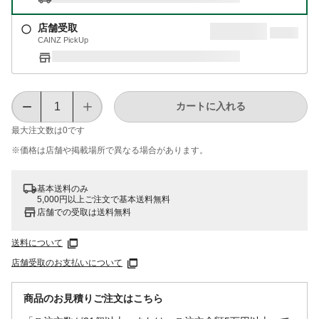
店舗受取
CAINZ PickUp
カートに入れる
最大注文数は
0
です
※価格は​店舗や​掲載場所で​異なる​場合が​あります。
基本送料のみ
5,000円以上ご注文で基本送料無料
店舗での受取は送料無料
送料について
店舗受取のお支払いについて
商品のお見積りご注文はこちら