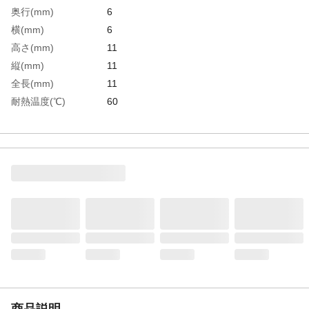
奥行(mm)
6
横(mm)
6
高さ(mm)
11
縦(mm)
11
全長(mm)
11
耐熱温度(℃)
60
幅(mm)
6
生産国
デンマーク
重さ
2.000G
材質1
ポリプロピレン(PP)
商品説明