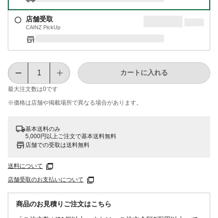
店舗受取
CAINZ PickUp
カートに入れる
最大注文数は
0
です
※価格は​店舗や​掲載場所で​異なる​場合が​あります。
基本送料のみ
5,000円以上ご注文で基本送料無料
店舗での受取は送料無料
送料について
店舗受取のお支払いについて
商品のお見積りご注文はこちら