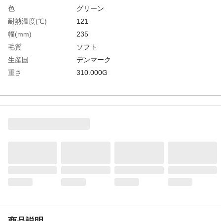
色
グリーン
耐熱温度(℃)
121
幅(mm)
235
毛質
ソフト
生産国
デンマーク
重さ
310.000G
材質1
ボディー部:ポリプロピレン(PP)
材質2
フィラメント:ポリエステル
商品説明