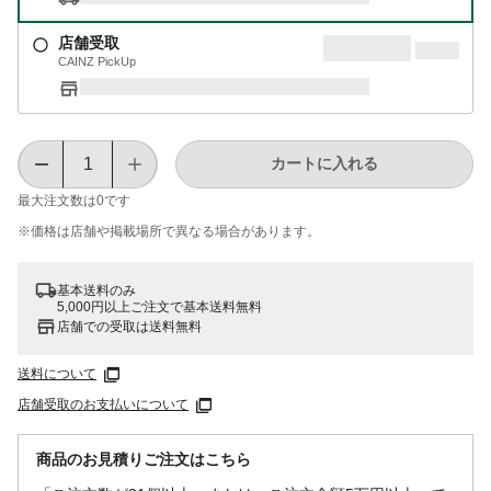
店舗受取
CAINZ PickUp
カートに入れる
最大注文数は
0
です
※価格は​店舗や​掲載場所で​異なる​場合が​あります。
基本送料のみ
5,000円以上ご注文で基本送料無料
店舗での受取は送料無料
送料について
店舗受取のお支払いについて
商品のお見積りご注文はこちら