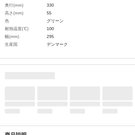
奥行(mm)
330
高さ(mm)
55
色
グリーン
耐熱温度(℃)
100
幅(mm)
295
生産国
デンマーク
重さ
300.000G
材質1
ポリプロピレン(PP)
商品説明