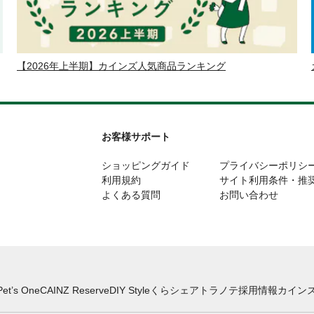
【2026年上半期】カインズ人気商品ランキング
お客様サポート
ショッピングガイド
プライバシーポリシ
利用規約
サイト利用条件・推
よくある質問
お問い合わせ
Pet’s One
CAINZ Reserve
DIY Style
くらシェア
トラノテ
採用情報
カインズ