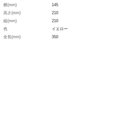
横(mm)
145
高さ(mm)
210
縦(mm)
210
色
イエロー
全長(mm)
350
耐熱温度(℃)
40
幅(mm)
350
容量(L)
1.4
生産国
デンマーク
重さ
770.000G
材質1
ポリエチレン(PE)
材質2
真鍮