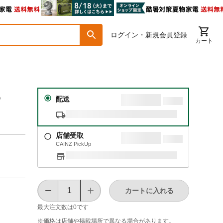
ログイン・新規会員登録
カート
５
配送
店舗受取
CAINZ PickUp
カートに入れる
最大注文数は
0
です
※価格は​店舗や​掲載場所で​異なる​場合が​あります。