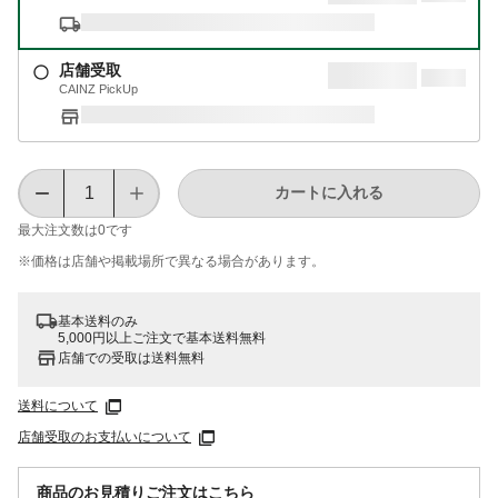
店舗受取
CAINZ PickUp
カートに入れる
最大注文数は
0
です
※価格は​店舗や​掲載場所で​異なる​場合が​あります。
基本送料のみ
5,000円以上ご注文で基本送料無料
店舗での受取は送料無料
送料について
店舗受取のお支払いについて
商品のお見積りご注文はこちら