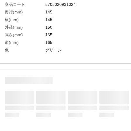
商品コード
5705020931024
奥行(mm)
145
横(mm)
145
外径(mm)
150
高さ(mm)
165
縦(mm)
165
色
グリーン
全長(mm)
165
耐熱温度(℃)
40
幅(mm)
145
容量(L)
1.4
生産国
デンマーク
重さ
205.000G
材質1
ポリエチレン(PE)