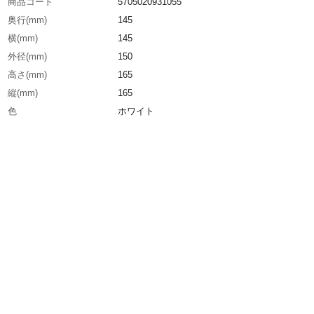
商品コード
5705020931055
奥行(mm)
145
横(mm)
145
外径(mm)
150
高さ(mm)
165
縦(mm)
165
色
ホワイト
全長(mm)
165
耐熱温度(℃)
40
幅(mm)
145
容量(L)
1.4
生産国
デンマーク
重さ
205.000G
材質1
ポリエチレン(PE)