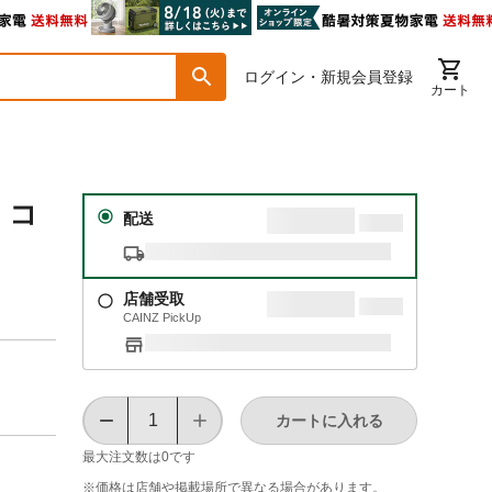
ログイン・新規会員登録
カート
 コ
配送
店舗受取
CAINZ PickUp
カートに入れる
最大注文数は
0
です
※価格は​店舗や​掲載場所で​異なる​場合が​あります。