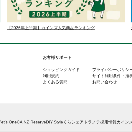
【2026年上半期】カインズ人気商品ランキング
お客様サポート
ショッピングガイド
プライバシーポリシ
利用規約
サイト利用条件・推
よくある質問
お問い合わせ
Pet’s One
CAINZ Reserve
DIY Style
くらシェア
トラノテ
採用情報
カインズ