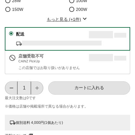
28W
100W
150W
200W
もっと見る (+1件)
配送
店舗受取不可
CAINZ PickUp
この店舗ではお取り扱いがありません
カートに入れる
最大注文数は
0
です
※価格は​店舗や​掲載場所で​異なる​場合が​あります。
個別送料 4,000円(1個あたり)