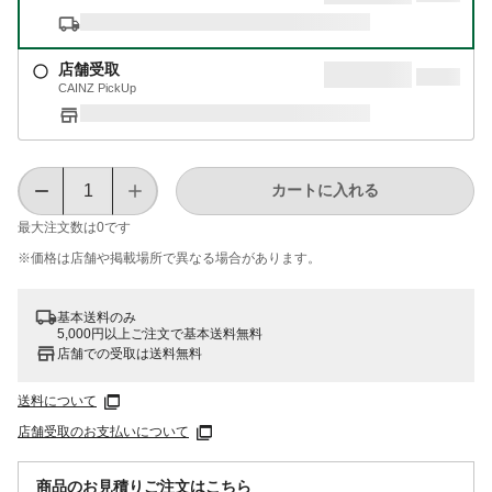
店舗受取
CAINZ PickUp
カートに入れる
最大注文数は
0
です
※価格は​店舗や​掲載場所で​異なる​場合が​あります。
基本送料のみ
5,000円以上ご注文で基本送料無料
店舗での受取は送料無料
送料について
店舗受取のお支払いについて
商品のお見積りご注文はこちら