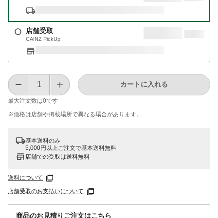
店舗受取
CAINZ PickUp
カートに入れる
最大注文数は
0
です
※価格は​店舗や​掲載場所で​異なる​場合が​あります。
基本送料のみ
5,000円以上ご注文で基本送料無料
店舗での受取は送料無料
送料について
店舗受取のお支払いについて
商品のお見積りご注文はこちら