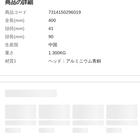
商品の詳細
商品コード
7314150296019
全長(mm)
400
頭径(mm)
41
頭長(mm)
90
生産国
中国
重さ
1.300KG
材質1
ヘッド：アルミニウム青銅
材質2
柄：グラスファイバー