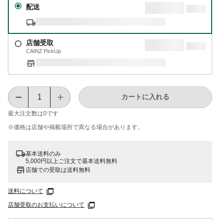
配送
店舗受取
CAINZ PickUp
カートに入れる
最大注文数は
0
です
※価格は​店舗や​掲載場所で​異なる​場合が​あります。
基本送料のみ
5,000円以上ご注文で基本送料無料
店舗での受取は送料無料
送料について
店舗受取のお支払いについて