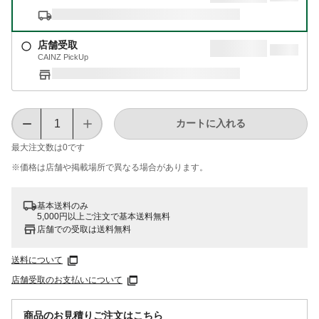
店舗受取
CAINZ PickUp
カートに入れる
最大注文数は
0
です
※価格は​店舗や​掲載場所で​異なる​場合が​あります。
基本送料のみ
5,000円以上ご注文で基本送料無料
店舗での受取は送料無料
送料について
店舗受取のお支払いについて
商品のお見積りご注文はこちら