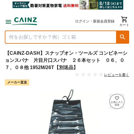
ログイン・新規会員登録
カート
【CAINZ-DASH】スナップオン・ツールズ コンビネーシ
ョンスパナ 片目片口スパナ ２６本セット ０６、０
７、０８他 1952M/26T【別送品】
レビューを書く
メーカー直送