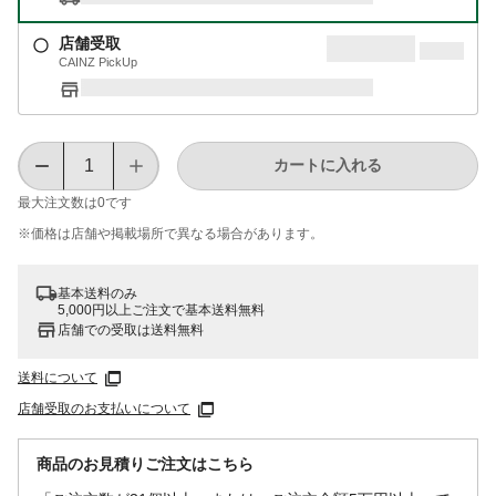
店舗受取
CAINZ PickUp
カートに入れる
最大注文数は
0
です
※価格は​店舗や​掲載場所で​異なる​場合が​あります。
基本送料のみ
5,000円以上ご注文で基本送料無料
店舗での受取は送料無料
送料について
店舗受取のお支払いについて
商品のお見積りご注文はこちら