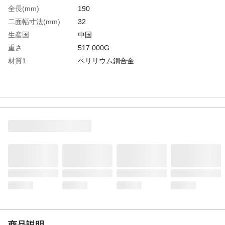
全長(mm)
190
二面幅寸法(mm)
32
生産国
中国
重さ
517.000G
材質1
ベリリウム銅合金
商品説明