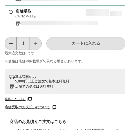
店舗受取
CAINZ PickUp
カートに入れる
最大注文数は
0
です
※価格は​店舗や​掲載場所で​異なる​場合が​あります。
基本送料のみ
5,000円以上ご注文で基本送料無料
店舗での受取は送料無料
送料について
店舗受取のお支払いについて
商品のお見積りご注文はこちら