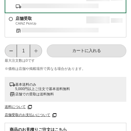
店舗受取
CAINZ PickUp
カートに入れる
最大注文数は
0
です
※価格は​店舗や​掲載場所で​異なる​場合が​あります。
基本送料のみ
5,000円以上ご注文で基本送料無料
店舗での受取は送料無料
送料について
店舗受取のお支払いについて
商品のお見積りご注文はこちら