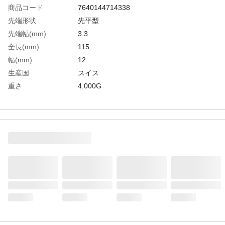
商品コード
7640144714338
先端形状
先平型
先端幅(mm)
3.3
全長(mm)
115
幅(mm)
12
生産国
スイス
重さ
4.000G
材質1
プラスチック(ポリアミド、カーボンファイ
バー30%入)