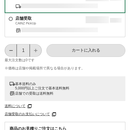
店舗受取
CAINZ PickUp
カートに入れる
最大注文数は
0
です
※価格は​店舗や​掲載場所で​異なる​場合が​あります。
基本送料のみ
5,000円以上ご注文で基本送料無料
店舗での受取は送料無料
送料について
店舗受取のお支払いについて
商品のお見積りご注文はこちら