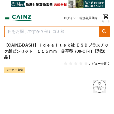
ログイン・新規会員登録
カート
【CAINZ-DASH】ｉｄｅａｌｔｅｋ社 ＥＳＤプラスチッ
ク製ピンセット １１５ｍｍ 先平型 709-CF-IT【別送
品】
レビューを書く
メーカー直送