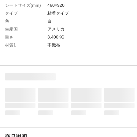
シートサイズ(mm)
460×920
タイプ
粘着タイプ
色
白
生産国
アメリカ
重さ
3.400KG
材質1
不織布
商品説明