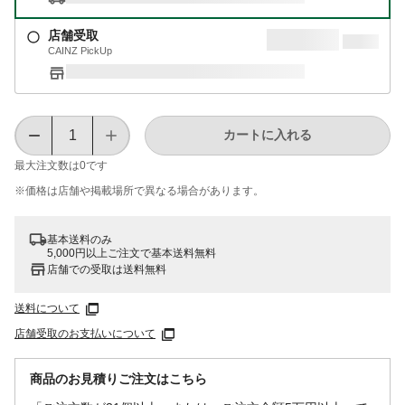
店舗受取
CAINZ PickUp
カートに入れる
最大注文数は
0
です
※価格は​店舗や​掲載場所で​異なる​場合が​あります。
基本送料のみ
5,000円以上ご注文で基本送料無料
店舗での受取は送料無料
送料について
店舗受取のお支払いについて
商品のお見積りご注文はこちら