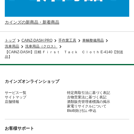
カインズの新商品・新着商品
トップ
CAINZ-DASH PRO
手作業工具
車輌整備用品
洗車用品
洗車用品（クロス）
【CAINZ-DASH】日精 Ｆｉｒｓｔ Ｔａｃｋ Ｃｌｏｔｈ E-4140【別送
品】
カインズオンラインショップ
サービス一覧
特定商取引法に基づく表記
サイトマップ
古物営業法に基づく表記
店舗情報
酒類販売管理者標識の掲示
家電リサイクルについて
BtoB掛け払い申込
お客様サポート