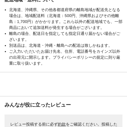
す。
注意事項
●メーカーの在庫が無い場合がございます。
北海道、沖縄県、その他各都道府県の離島地域が配送先となる
その際の納期遅延についてはご連絡いたし
場合は、地域配送料（北海道：500円、沖縄県およびその他離
ます。●製品の仕様・規格につきましては必
島：1,700円）がかかります。これら以外の配送地域でも、一部
ずメーカーのホームページ等をご確認いた
商品において追加送料が発生する場合がございます。
だいてからご注文ください。●掲載の写真は
離島の場合、配送日を指定しても指定日通り届かない場合がご
イメージ画像です。型番と色や仕様が多少
ざいます。
異なる場合がございます。
別送品は、北海道・沖縄・離島への配送は致しかねます。
ご入力いただいたお届け先名、住所、電話番号をカインズ以外
の出荷元に開示します。プライバシーポリシーの規定に則り厳
重に取り扱います。
みんなが役に立ったレビュー
レビュー投稿する前に必ず
約款
をご確認ください。投稿した