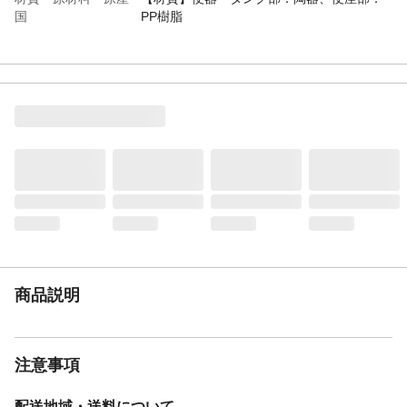
国
PP樹脂
特徴
●BN8(オフホワイト)●一般地●床排水：
120,200～550mm(551～580mm)※()内は便
器を前に出して設置●手洗有●洗浄水量：大
5L、小3.8L(超節水ECO5)●アクアセラミッ
ク：「ガンコな水アカ」も「汚物」もどち
らも落とせる、お掃除ラクラクな衛生陶器
です。●フチレス形状：便器のフチを丸ごと
なくし、サッとひと拭き●パワーストリーム
洗浄：強力な水流で便器鉢内のすみずみま
でしっかり洗い流します●鉢内スプレー●定
格電源：AC100V 50/60Hz●定格消費電力：
1300W●瞬間式
お手入れ方法
●画像はイメージです。閲覧環境によっては
実際のカラーと多少異なる場合があります
商品説明
ので予めご了承ください。●排水芯タイプの
間違いにご注意ください●取付には専門の資
格を持った施工業者にご依頼ください●お客
様のご都合による商品の返品・交換は受け
注意事項
付けておりません。ご注文商品をよくご確
認のうえ、ご注文の手続きをお願い致しま
配送地域・送料について