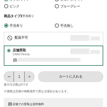
ピンク
ブルーグレー
商品タイプ2
手洗有り
手洗有り
手洗無し
配送不可
店舗受取
CAINZ PickUp
カートに入れる
最大注文数は
0
です
※価格は​店舗や​掲載場所で​異なる​場合が​あります。
店舗での受取は送料無料