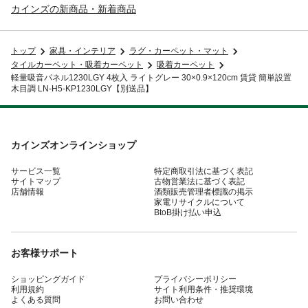
カインズの新商品・新着商品
トップ
家具・インテリア
ラグ・カーペット・マット
タイルカーペット・吸着カーペット
吸着カーペット
軽量吸音パネル1230LGY 4枚入 ライトグレー 30×0.9×120cm 賃貸 簡単設置
木目調 LN-H5-KP1230LGY【別送品】
カインズオンラインショップ
サービス一覧
特定商取引法に基づく表記
サイトマップ
古物営業法に基づく表記
店舗情報
酒類販売管理者標識の掲示
家電リサイクルについて
BtoB掛け払い申込
お客様サポート
ショッピングガイド
プライバシーポリシー
利用規約
サイト利用条件・推奨環境
よくある質問
お問い合わせ