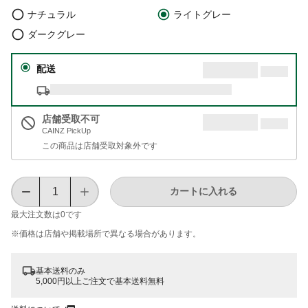
ナチュラル
ライトグレー
ダークグレー
配送
店舗受取不可
CAINZ PickUp
この商品は店舗受取対象外です
カートに入れる
最大注文数は
0
です
※価格は​店舗や​掲載場所で​異なる​場合が​あります。
基本送料のみ
5,000円以上ご注文で基本送料無料