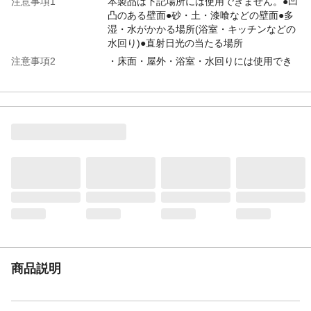
注意事項1
本製品は下記場所には使用できません。●凹
凸のある壁面●砂・土・漆喰などの壁面●多
湿・水がかかる場所(浴室・キッチンなどの
水回り)●直射日光の当たる場所
注意事項2
・床面・屋外・浴室・水回りには使用でき
ません。・火気使用室・窓無し部屋・窓無
し部屋の経路への設置は法令違反となりま
すのでおやめください。・各種法令につい
ての問い合わせ対応はできません。建築業
者などにご相談ください。
注意事項3
・消防法や建築基準など各種法令にて規制
がある建物への使用はできません。・防炎
性能・耐火性能などはありません。・戸建
住宅への設置でもご使用方法によっては法
令違反となる場合がありますので、各種法
令を守りご使用ください。・施工方法によ
り、原状回復ができません。あらかじめご
了承ください。
カラー
ライトグレー
商品説明
梱包サイズ・個口
◆梱包サイズ：(約)幅32×奥行122×高さ
数・配送方法
5cm◆1個口◆軒先渡し◆お客様取付け品