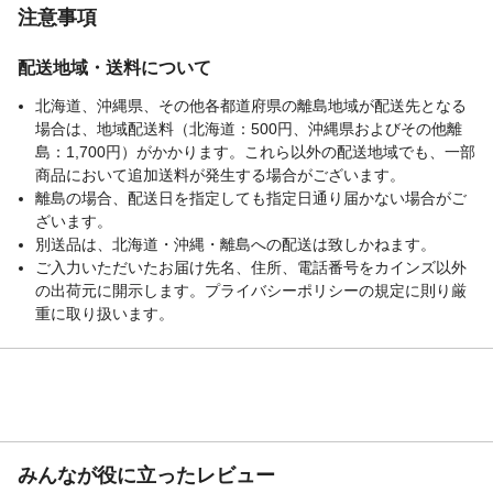
本体サイズ-幅(cm)
30
注意事項
本体サイズ-奥行(cm)
0.9
本体サイズ-高さ(cm)
120
配送地域・送料について
本体重量
790g×4
北海道、沖縄県、その他各都道府県の離島地域が配送先となる
材質・原材料・原産
繊維板・PET 中国製
場合は、地域配送料（北海道：500円、沖縄県およびその他離
国
島：1,700円）がかかります。これら以外の配送地域でも、一部
メーカー名
武田コーポレーション
商品において追加送料が発生する場合がございます。
JANコード
離島の場合、配送日を指定しても指定日通り届かない場合がご
4545244690281
ざいます。
商品コード / 型番
LN-H5-KP1230LGY
別送品は、北海道・沖縄・離島への配送は致しかねます。
関連キーワード
賃貸, 簡単設置, 木目調
ご入力いただいたお届け先名、住所、電話番号をカインズ以外
の出荷元に開示します。プライバシーポリシーの規定に則り厳
重に取り扱います。
みんなが役に立ったレビュー