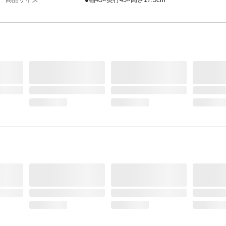
注意事項1
●カバーリングの商品は必ずカバーをかけてか
使用ください。●ファスナーを開けて中身を出
でください。本体についているファスナーは中
れるためのものです。●本体の洗濯はできませ
品の破損や、洗濯機の破損・故障の原因となり
●開封直後にまれに、臭いが気になる時があり
その時は1日風通しの良いところで陰干しして
い。時間の経過とともに減少します。
注意事項2
●説明書をよく読んでからご使用ください。●火
近づけないでください。
カラー
ダリアングリーン
サイズ/入数
サイズ：45×45cm、入数：1台
梱包サイズ
250×300×50mm
配送方法
軒先渡し(配送業者が商品を荷受人の家の玄関や
の入り口まで運び、そこで荷物を引き渡す配送
す。)
本体サイズ-幅(cm)
45
本体サイズ-奥行(cm)
45
本体サイズ-高さ(cm)
17.5