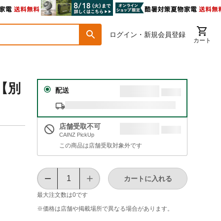
ログイン・新規会員登録
カート
【別
配送
店舗受取不可
CAINZ PickUp
この商品は店舗受取対象外です
カートに入れる
最大注文数は
0
です
※価格は​店舗や​掲載場所で​異なる​場合が​あります。