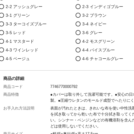
2-2 アッシュグレー
2-3 インディゴブルー
3-1 グリーン
3-2 ブラウン
3-3 ターコイズブルー
3-4 ネイビー
3-5 レッド
3-6 グレー
4-1 マスタード
4-2 モスグリーン
4-3 ワインレッド
4-4 バイスブルー
4-5 ベージュ
4-6 チャコールグレー
商品の詳細
商品コード
7746770000792
商品特徴
●カバーは取り外して洗濯可能です。●安心の日
製。●圧縮ウレタンのモールド成型でへたりに
お手入れ方法説明
表面が汚れたときは、きれいな布を使い中性洗
を拭き取ってから乾いた布で十分拭き取ってく
い。シンナー・ベンジンなどの有機溶剤を含ん
どは使用しないでください。
商品サイズ
●幅45×奥行45×高さ17.5cm