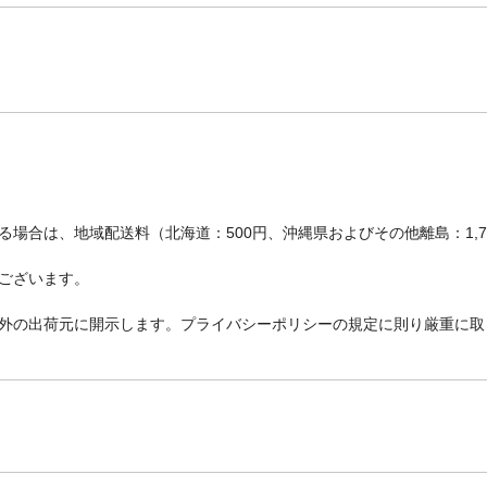
本体重量
0.8kg
材質・原材料・原産国
中材：ウレタンフォーム、生地：ポリエステル1
日本製
メーカー名
セルタン
JANコード
4982323253768
商品コード / 型番
DC23-643GRN
関連キーワード
カバーが洗える, 日本製
場合は、地域配送料（北海道：500円、沖縄県およびその他離島：1,
ございます。
外の出荷元に開示します。プライバシーポリシーの規定に則り厳重に取