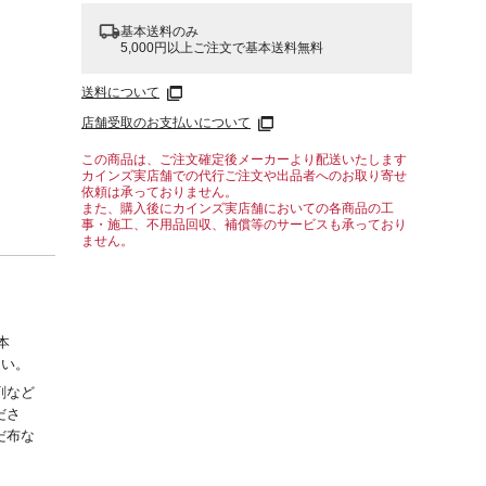
基本送料のみ
5,000円以上ご注文で基本送料無料
送料について
店舗受取のお支払いについて
この商品は、ご注文確定後メーカーより配送いたします
カインズ実店舗での代行ご注文や出品者へのお取り寄せ
依頼は承っておりません。
また、購入後にカインズ実店舗においての各商品の工
事・施工、不用品回収、補償等のサービスも承っており
ません。
本
くい。
剤など
ださ
だ布な